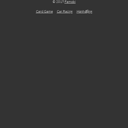
© 2019
Famobi
Card Game
Car Racing
Hành động