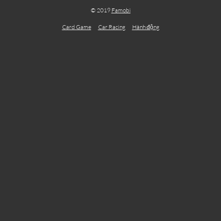
© 2019
Famobi
Card Game
Car Racing
Hành động