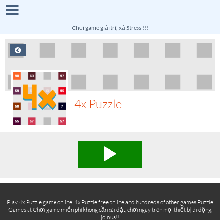
Chơi game giải trí, xả Stress !!!
4x Puzzle
Play 4x Puzzle game online, 4x Puzzle free online and hundreds of other games Puzzle
Games at Chơi game miễn phí không cần cài đặt, chơi ngay trên mọi thiết bị di động,
join us!!