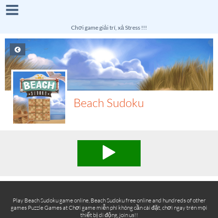
Chơi game giải trí, xả Stress !!!
Beach Sudoku
Play Beach Sudoku game online, Beach Sudoku free online and hundreds of other
games Puzzle Games at Chơi game miễn phí không cần cài đặt, chơi ngay trên mọi
thiết bị di động, join us!!