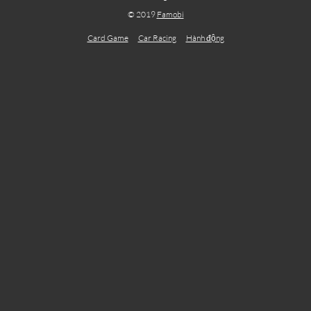
© 2019
Famobi
Card Game
Car Racing
Hành động