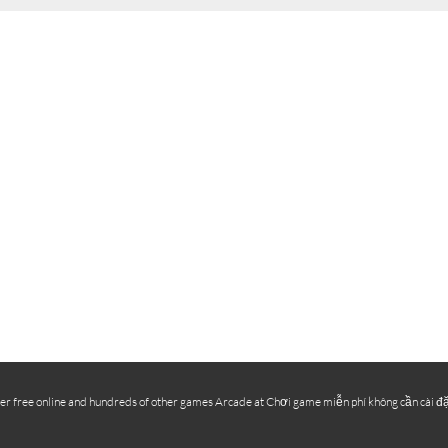
free online and hundreds of other games Arcade at Chơi game miễn phí không cần cài đặt, c