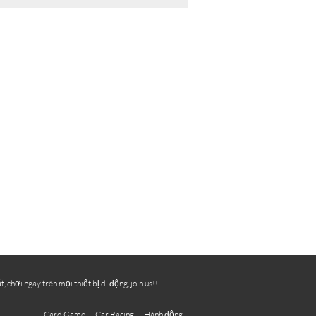
hơi ngay trên mọi thiết bị di động, join us!!
Card Game
Car Racing
Hành động