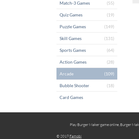
Match-3 Games
(55)
Quiz Games
(19)
Puzzle Games
(149)
Skill Games
(131)
Sports Games
(64)
Action Games
(28)
Arcade
(109)
Bubble Shooter
(18)
Card Games
Play Burger Maker game online, Burger Maker 
© 2019
Famobi