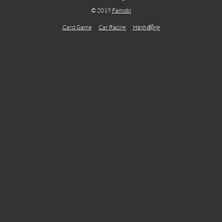
© 2019
Famobi
Card Game
Car Racing
Hành động