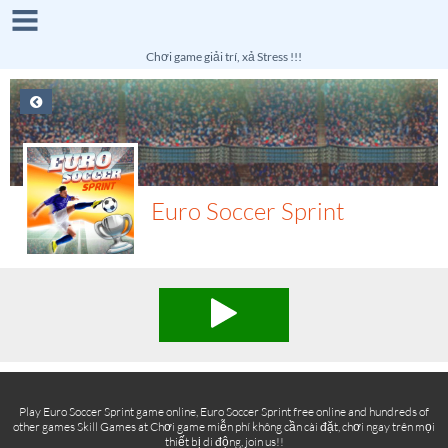
Chơi game giải trí, xả Stress !!!
Euro Soccer Sprint
Play Euro Soccer Sprint game online, Euro Soccer Sprint free online and hundreds of
other games Skill Games at Chơi game miễn phí không cần cài đặt, chơi ngay trên mọi
thiết bị di động, join us!!