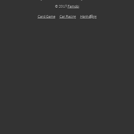
© 2019
Famobi
Card Game
Car Racing
Hành động