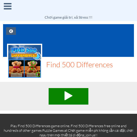
Chơi game giải trí, xả Stress !!!
Find 500 Differences
Play Find 500 Differences game online, Find 500 Differences free online and
hundreds of other games Puzzle Games at Chơi game miễn phí không cần cài đặt, chơi
ngay trên mọi thiết bị di động, join us!!