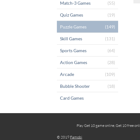
Match-3 Games
(55)
Quiz Games
(19)
Puzzle Games
(149)
Skill Games
(131)
Sports Games
(64)
Action Games
(28)
Arcade
(109)
Bubble Shooter
(18)
Card Games
Play Get 10 game online, Get 10 free onl
© 2019
Famobi