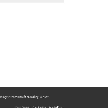
ngay trên mọi thiết bị di động, join us!!
Card Game
Car Racing
Hành động