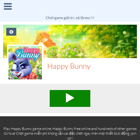
Chơi game giải trí, xả Stress !!!
Happy Bunny
Play Happy Bunny game online, Happy Bunny free online and hundreds of other games
Girls at Chơi game miễn phí không cần cài đặt, chơi ngay trên mọi thiết bị di động, join
us!!