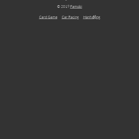
© 2019
Famobi
Card Game
Car Racing
Hành động