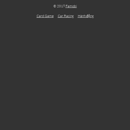
© 2019
Famobi
Card Game
Car Racing
Hành động