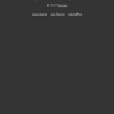
© 2019
Famobi
Card Game
Car Racing
Hành động