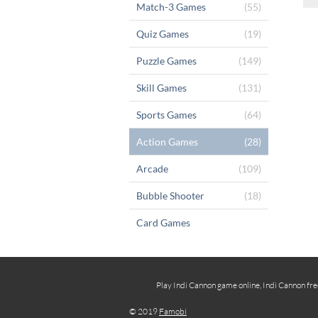
Match-3 Games
(55)
Quiz Games
(19)
Puzzle Games
(149)
Skill Games
(131)
Sports Games
(64)
Action Games
(28)
Arcade
(109)
Bubble Shooter
(18)
Card Games
Play Indi Cannon game online, Indi Cannon fre
© 2019
Famobi