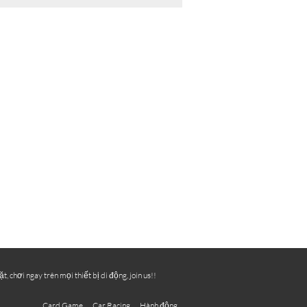
chơi ngay trên mọi thiết bị di động, join us!!
Card Game
Car Racing
Hành động