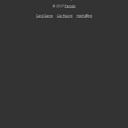
© 2019
Famobi
Card Game
Car Racing
Hành động