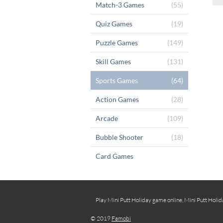
Match-3 Games
(55)
Quiz Games
(19)
Puzzle Games
(149)
Skill Games
(131)
Sports Games
(64)
Action Games
(28)
Arcade
(109)
Bubble Shooter
(18)
Card Games
Play Mini Putt Holiday game online, Mini Putt Holid
© 2019
Famobi