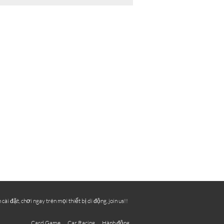
 đặt, chơi ngay trên mọi thiết bị di động, join us!!
Card Game
Car Racing
Hành động