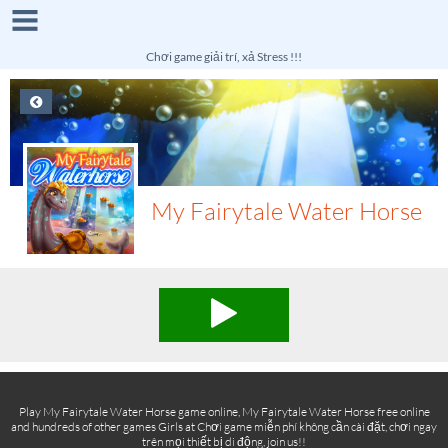
Chơi game giải trí, xả Stress !!!
My Fairytale Water Horse
Play My Fairytale Water Horse game online, My Fairytale Water Horse free online
and hundreds of other games Girls at Chơi game miễn phí không cần cài đặt, chơi ngay
trên mọi thiết bị di động, join us!!