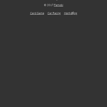
© 2019
Famobi
Card Game
Car Racing
Hành động