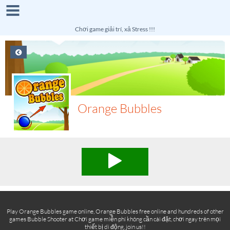
Chơi game giải trí, xả Stress !!!
Orange Bubbles
Play Orange Bubbles game online, Orange Bubbles free online and hundreds of other
games Bubble Shooter at Chơi game miễn phí không cần cài đặt, chơi ngay trên mọi
thiết bị di động, join us!!