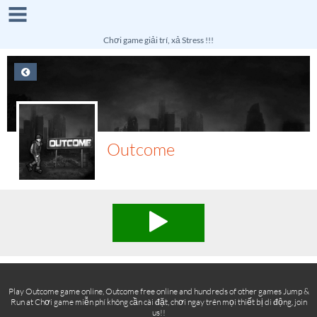
Chơi game giải trí, xả Stress !!!
Outcome
Play Outcome game online, Outcome free online and hundreds of other games Jump &
Run at Chơi game miễn phí không cần cài đặt, chơi ngay trên mọi thiết bị di động, join
us!!