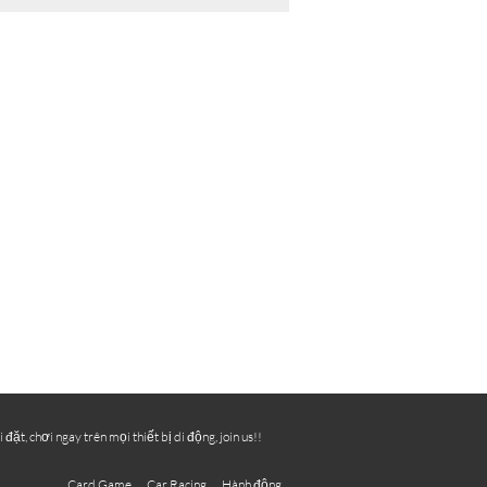
, chơi ngay trên mọi thiết bị di động, join us!!
Card Game
Car Racing
Hành động