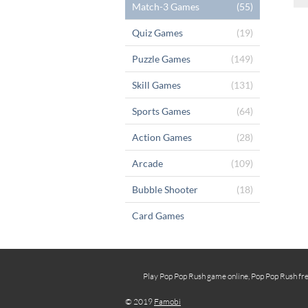
Match-3 Games
(55)
Quiz Games
(19)
Puzzle Games
(149)
Skill Games
(131)
Sports Games
(64)
Action Games
(28)
Arcade
(109)
Bubble Shooter
(18)
Card Games
Play Pop Pop Rush game online, Pop Pop Rush fre
© 2019
Famobi