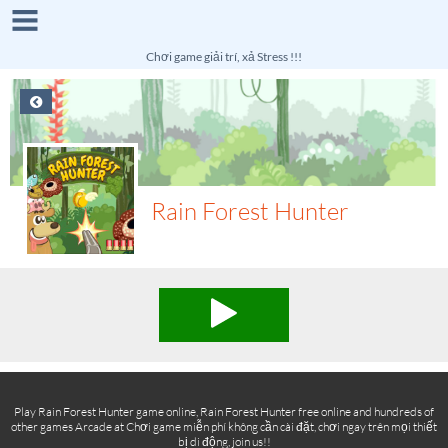
Chơi game giải trí, xả Stress !!!
Rain Forest Hunter
Play Rain Forest Hunter game online, Rain Forest Hunter free online and hundreds of
other games Arcade at Chơi game miễn phí không cần cài đặt, chơi ngay trên mọi thiết
bị di động, join us!!