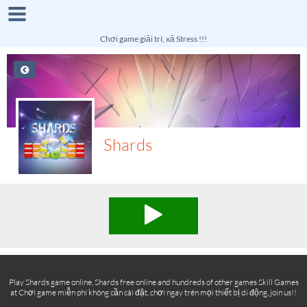
Chơi game giải trí, xả Stress !!!
Shards
Play Shards game online, Shards free online and hundreds of other games Skill Games
at Chơi game miễn phí không cần cài đặt, chơi ngay trên mọi thiết bị di động, join us!!