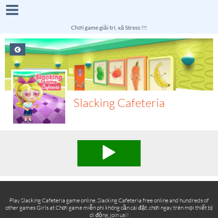
Chơi game giải trí, xả Stress !!!
Slacking Cafeteria
Play Slacking Cafeteria game online, Slacking Cafeteria free online and hundreds of
other games Girls at Chơi game miễn phí không cần cài đặt, chơi ngay trên mọi thiết bị
di động, join us!!