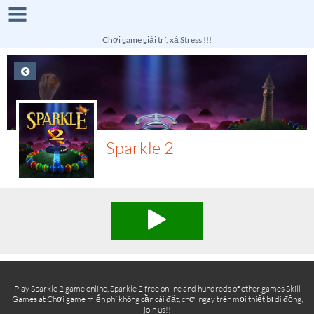
Chơi game giải trí, xả Stress !!!
Sparkle 2
Play Sparkle 2 game online, Sparkle 2 free online and hundreds of other games Skill
Games at Chơi game miễn phí không cần cài đặt, chơi ngay trên mọi thiết bị di động,
join us!!