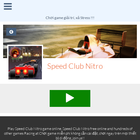
Chơi game giải trí, xả Stress !!!
Speed Club Nitro
Play Speed Club Nitro game online, Speed Club Nitro free online and hundreds of
other games Racing at Chơi game miễn phí không cần cài đặt, chơi ngay trên mọi thiết
bị di động, join us!!