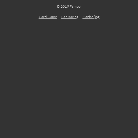
© 2019
Famobi
Card Game
Car Racing
Hành động