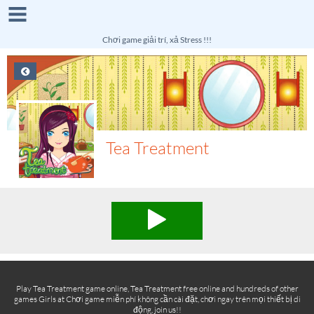
Chơi game giải trí, xả Stress !!!
Tea Treatment
Play Tea Treatment game online, Tea Treatment free online and hundreds of other
games Girls at Chơi game miễn phí không cần cài đặt, chơi ngay trên mọi thiết bị di
động, join us!!