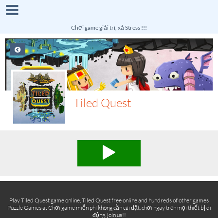
Chơi game giải trí, xả Stress !!!
Tiled Quest
Play Tiled Quest game online, Tiled Quest free online and hundreds of other games
Puzzle Games at Chơi game miễn phí không cần cài đặt, chơi ngay trên mọi thiết bị di
động, join us!!