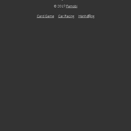
© 2019
Famobi
Card Game
Car Racing
Hành động