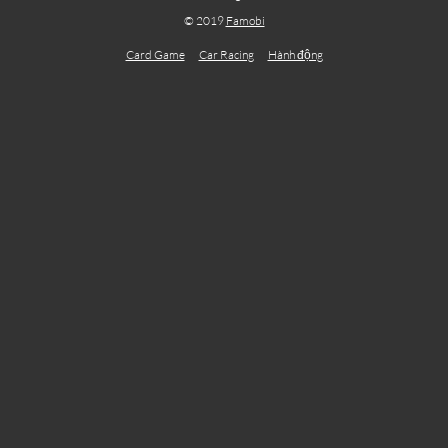
© 2019
Famobi
Card Game
Car Racing
Hành động