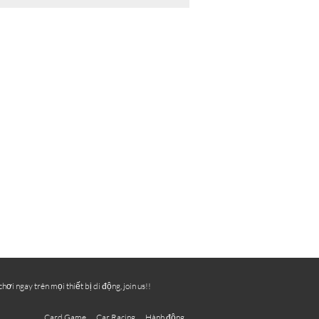
i ngay trên mọi thiết bị di động, join us!!
Card Game
Car Racing
Hành động