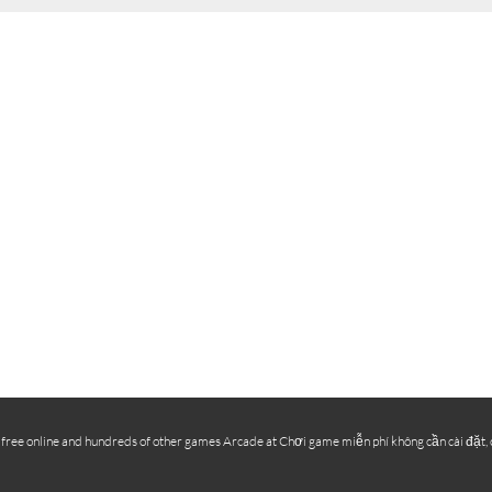
ee online and hundreds of other games Arcade at Chơi game miễn phí không cần cài đặt, chơ