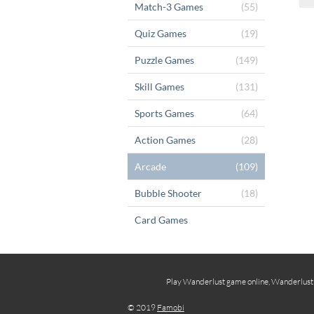
Match-3 Games
(55)
Quiz Games
(19)
Puzzle Games
(149)
Skill Games
(131)
Sports Games
(64)
Action Games
(28)
Arcade
(109)
Bubble Shooter
(18)
Card Games
Play Wanderlust game online, Wanderlust fr
© 2019
Famobi