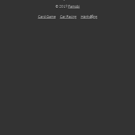
© 2019
Famobi
Card Game
Car Racing
Hành động