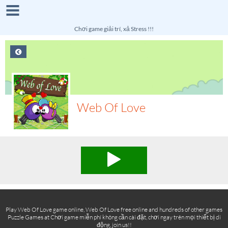
Chơi game giải trí, xả Stress !!!
Web Of Love
Play Web Of Love game online, Web Of Love free online and hundreds of other games
Puzzle Games at Chơi game miễn phí không cần cài đặt, chơi ngay trên mọi thiết bị di
động, join us!!