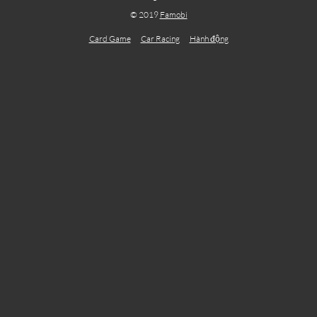
© 2019
Famobi
Card Game
Car Racing
Hành động